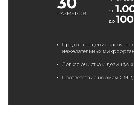
30
1.0
от
РАЗМЕРОВ
100
до
Предотвращение загрязнен
нежелательных микроорга
Легкая очистка и дезинфек
Соответствие нормам GMP,