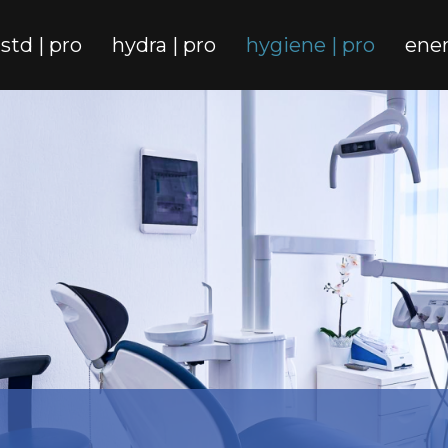
std | pro
hydra | pro
hygiene | pro
ener