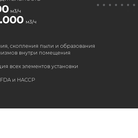
00
м3/ч
.000
м3/ч
ия, скопления пыли и образования
низмов внутри помещения
ция всех элементов установки
 FDA и HACCP